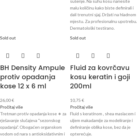
sušenje. Na suhu kosu nanesite
malu količinu kako biste definirali i
dali trenutni sjaj.
Držati na hladnom
mjestu.
Za profesionalnu upotrebu.
Dermatološki testirano.
Sold out
Sold out
BH Density Ampule
Fluid za kovrčavu
protiv opadanja
kosu keratin i goji
kose 12 x 6 ml
200ml
26,00
€
10,75
€
Pročitaj više
Pročitaj više
Tretman protiv opadanja kose ∗ za
Fluid s keratinom , shea maslacem i
rješavanje slučajeva "sezonskog
uljem makadamije za modeliranje i
opadanja". Obogaćen organskom
definiranje oblika kose, bez da je
vodom od nara s antioksidativnim i
opterećuje.