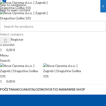
0
0
Skip to navigation
X
Skip to main content
Select category
Login / Register
0
Wishlist
0,00
€
Menu
Search
0,00
€
POČETNA
AKCIJA
KATALOZI
NOVOSTI
O NAMA
WEB SHOP