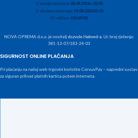
⟳
zadnje ažurirano:
08.08.2026
u
03:00
⏰
sljedeće ažuriranje:
09.08.2026 03:00
📦
veličina:
320.69 KB
NOVA OPREMA d.o.o. je nositelj
dozvole Halmed-a
. Ur. broj rješenja:
381-13-07/183-24-03
SIGURNOST ONLINE PLAĆANJA
Pri plaćanju na našoj web trgovini koristite CorvusPay – napredni sustav
za siguran prihvat platnih kartica putem interneta.