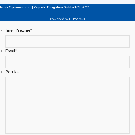
Nova Oprema d.o.o. | Zagreb | Dragutina Golika 101.
2022
Powered by
IT-Podrška
Ime i Prezime
*
Email
*
Poruka