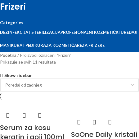
Frizeri
Categories
DEZINFEKCIJA I STERILIZACIJA
PROFESIONALNI KOZMETIČKI UREĐAJI
MANIKURA I PEDIKURA
ZA KOZMETIČARE
ZA FRIZERE
Početna
Proizvodi označeni “Frizeri”
Prikazuje se svih 11 rezultata
Show sidebar
Serum za kosu
SoOne Daily kristali
keratin i goji 100ml