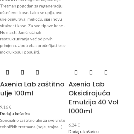
Tretman pogodan za regeneraciju
oštećene kose. Lako se upija, ovo
ulje osigurava: mekoću, sjaj i novu
vitalnost kose. Za sve tipove kose .
Ne masti. Jamči učinak
restrukturiranja već od prvih
primjena. Upotreba: pročešljati kroz
mokru kosu i posušiti.
Axenia Lab zaštitno
Axenia Lab
ulje 100ml
Oksidirajuća
Emulzija 40 Vol
9,16
€
1000ml
Dodaj u košaricu
Specijalno zaštitno ulje za sve vrste
6,24
€
tehničkih tretmana (boje, trajne...)
Dodaj u košaricu