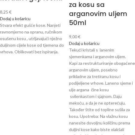
za kosu sa
arganovim uljem
8,25
€
Dodaj u košaricu
50ml
Stvara efekt gušće kose. Nanjeti
ravnomjerno na opranu, ručnikom
9,00
€
osušenu kosu , utrljavajući nježno
Dodaj u košaricu
duljinom cijele kose od tjemena do
Tekući kristali s lanenim
vrhova. Oblikovati bez ispiranja.
sjemenkama i arganovim uljem.
Kapi za restrukturiranje obogaćene
arganovim uljem, posebno
prikladne za tretiranu kosu i
podijeljene vrhove. Laneno sjeme i
ulje argana čine kosu
svilenkastom i sjajnom. Daju
mekoću, a da je ne opterećuju.
Također štite od topline sušila za
kosu. Upotreba: Na vlažnu kosu
nanesite dovoljnu količinu prema
duljini kose kako biste olakšali