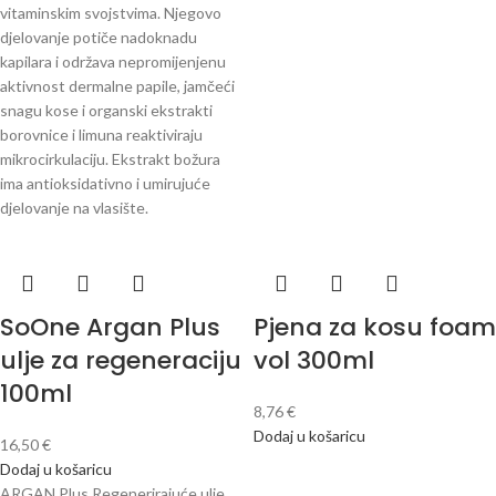
vitaminskim svojstvima. Njegovo
djelovanje potiče nadoknadu
kapilara i održava nepromijenjenu
aktivnost dermalne papile, jamčeći
snagu kose i organski ekstrakti
borovnice i limuna reaktiviraju
mikrocirkulaciju. Ekstrakt božura
ima antioksidativno i umirujuće
djelovanje na vlasište.
SoOne Argan Plus
Pjena za kosu foam
ulje za regeneraciju
vol 300ml
100ml
8,76
€
Dodaj u košaricu
16,50
€
Dodaj u košaricu
ARGAN Plus Regenerirajuće ulje