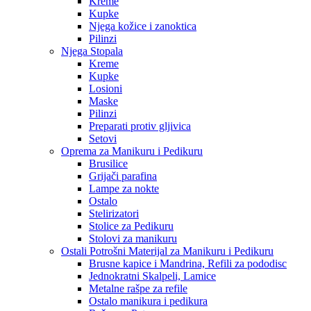
Kreme
Kupke
Njega kožice i zanoktica
Pilinzi
Njega Stopala
Kreme
Kupke
Losioni
Maske
Pilinzi
Preparati protiv gljivica
Setovi
Oprema za Manikuru i Pedikuru
Brusilice
Grijači parafina
Lampe za nokte
Ostalo
Stelirizatori
Stolice za Pedikuru
Stolovi za manikuru
Ostali Potrošni Materijal za Manikuru i Pedikuru
Brusne kapice i Mandrina, Refili za pododisc
Jednokratni Skalpeli, Lamice
Metalne rašpe za refile
Ostalo manikura i pedikura