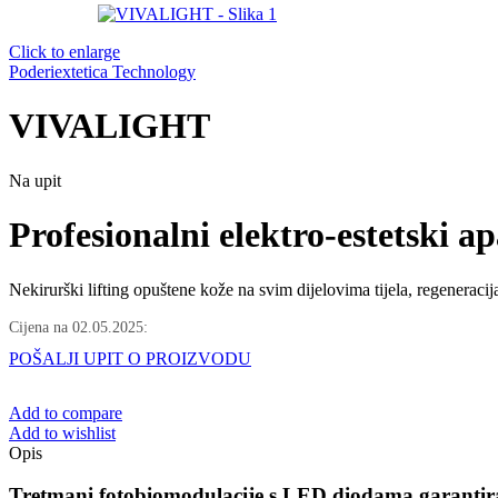
Click to enlarge
Poderiextetica Technology
VIVALIGHT
Na upit
Profesionalni elektro-estetski a
Nekirurški lifting opuštene kože na svim dijelovima tijela, regeneraci
Cijena na
02.05.2025
:
POŠALJI UPIT O PROIZVODU
Add to compare
Add to wishlist
Opis
Tretmani fotobiomodulacije s LED diodama garantir