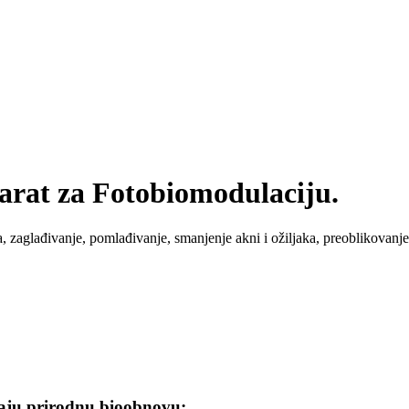
parat za Fotobiomodulaciju.
ja, zaglađivanje, pomlađivanje, smanjenje akni i ožiljaka, preoblikovanje
aju prirodnu bioobnovu: