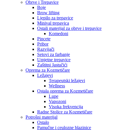
Obrve i Trepavice
Boje
Brow lifting
Ljepilo za trepavice
Minival trepavica
Ostali materijal za obrve i trepavice
Komedoni
Pincete
Pribor
Razvijači
Setovi za farbanje
Umjetne trepavice
Zaštitni Jastučići
Oprema za Kozmetičare
Ležajevi
Terapeutski ležajevi
Wellness
Ostala oprema za Kozmetičare
Lupe
Vapozoni
Visoka frekvencija
Radne Stolice za Kozmetičare
Potrošni materijal
Ostalo
Pamučne i ceulozne blazinice