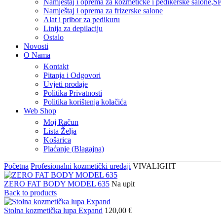
Namještaj i oprema za kozmetičke i pedikerske salone,SP
Namještaj i oprema za frizerske salone
Alat i pribor za pedikuru
Linija za depilaciju
Ostalo
Novosti
O Nama
Kontakt
Pitanja i Odgovori
Uvjeti prodaje
Politika Privatnosti
Politika korištenja kolačića
Web Shop
Moj Račun
Lista Želja
Košarica
Plaćanje (Blagajna)
Početna
Profesionalni kozmetički uređaji
VIVALIGHT
ZERO FAT BODY MODEL 635
Na upit
Back to products
Stolna kozmetička lupa Expand
120,00
€