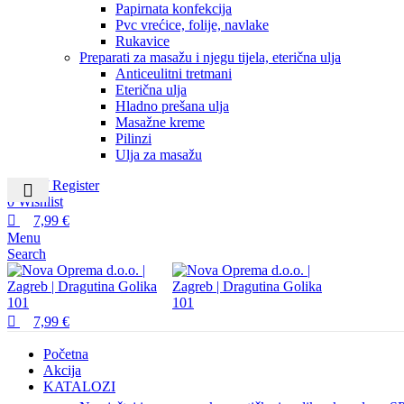
Papirnata konfekcija
Pvc vrećice, folije, navlake
Rukavice
Preparati za masažu i njegu tijela, eterična ulja
Anticeulitni tretmani
Eterična ulja
Hladno prešana ulja
Masažne kreme
Pilinzi
Ulja za masažu
Login / Register
0
Wishlist
7,99
€
Menu
Search
7,99
€
Početna
Akcija
KATALOZI