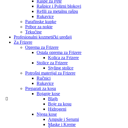
Rašpe za Pete
Rašpice i Polirni blokovi
Refili za metalnu rašpu
Rukavice
Parafinske kupke
Pribor za nokte
Tekućine
Profesionalni kozmetički uređaji
Za Frizere
Oprema za Frizere
Ostala oprema za Frizere
Kolica za Frizere
Stolice za Frizere
Styling stolice
Potrošni materijal za Frizere
Ručnici
Rukavice
Preparati za kosu
Bojanje kose
Blajh
Boje za kosu
Hidrogeni
Njega kose
Ampule i Serumi
Maske i Kreme