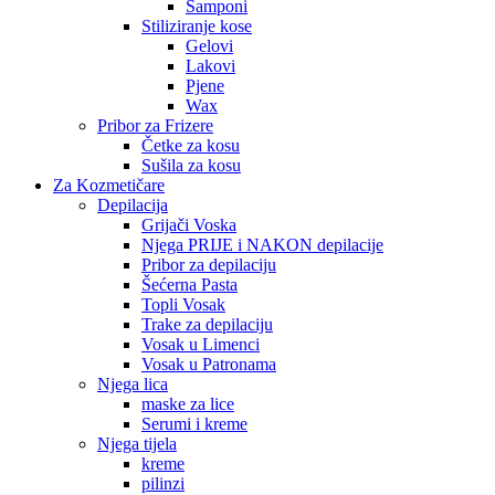
Šamponi
Stiliziranje kose
Gelovi
Lakovi
Pjene
Wax
Pribor za Frizere
Četke za kosu
Sušila za kosu
Za Kozmetičare
Depilacija
Grijači Voska
Njega PRIJE i NAKON depilacije
Pribor za depilaciju
Šećerna Pasta
Topli Vosak
Trake za depilaciju
Vosak u Limenci
Vosak u Patronama
Njega lica
maske za lice
Serumi i kreme
Njega tijela
kreme
pilinzi