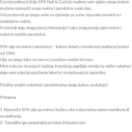
S proizvodima iz linije SPA Nail & Cuticle nudimo vam sjajnu njegu kojom
možete razmaziti svoje nokte i zanoktice svaki dan.
Ovi proizvodi za njegu vaše su rješenje za suhe, ispucale zanoktice i
oslabljene nokte.
Proizvodi daju dragocjenu hidrataciju i tako osiguravaju jake nokte i
osjetno mekše zanoktice.
SPA ulje za nokte i zanoktice – kokos dolazi u modernoj staklenoj bočici
od 10ml.
Ulje za njegu lako se nanosi posebno mekim kistom.
Miris kokosa se poput toplog, tropskog zagrljaja razvija na vašim rukama i
daje vam osjećaj opuštene lakoće i osvježavajuće egzotike.
Pružite svojim noktima i zanokticama njegu kakvu zaslužuju!
Primjena
1. Nanesite SPA ulje za nokte i kožicu oko ruba nokta nakon manikure ili
modeliranja.
2. Temeljito ga umasirajte prstima ili blazinicom.