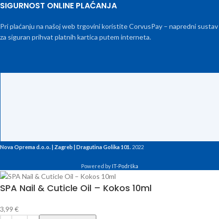
SIGURNOST ONLINE PLAĆANJA
Pri plaćanju na našoj web trgovini koristite CorvusPay – napredni sustav
za siguran prihvat platnih kartica putem interneta.
Nova Oprema d.o.o. | Zagreb | Dragutina Golika 101.
2022
Powered by
IT-Podrška
SPA Nail & Cuticle Oil – Kokos 10ml
3,99
€