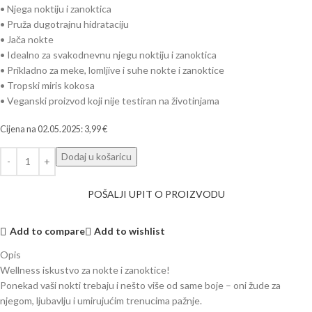
• Njega noktiju i zanoktica
• Pruža dugotrajnu hidrataciju
• Jača nokte
• Idealno za svakodnevnu njegu noktiju i zanoktica
• Prikladno za meke, lomljive i suhe nokte i zanoktice
• Tropski miris kokosa
• Veganski proizvod koji nije testiran na životinjama
Cijena na
02.05.2025
:
3,99
€
Dodaj u košaricu
POŠALJI UPIT O PROIZVODU
Add to compare
Add to wishlist
Opis
Wellness iskustvo za nokte i zanoktice!
Ponekad vaši nokti trebaju i nešto više od same boje – oni žude za
njegom, ljubavlju i umirujućim trenucima pažnje.