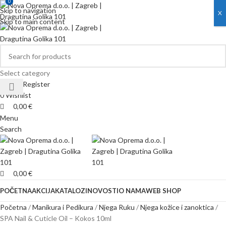
0
0
Skip to navigation
X
Skip to main content
Select category
Login / Register
0
Wishlist
0,00
€
Menu
Search
0,00
€
POČETNA
AKCIJA
KATALOZI
NOVOSTI
O NAMA
WEB SHOP
Početna
Manikura i Pedikura
Njega Ruku
Njega kožice i zanoktica
SPA Nail & Cuticle Oil – Kokos 10ml