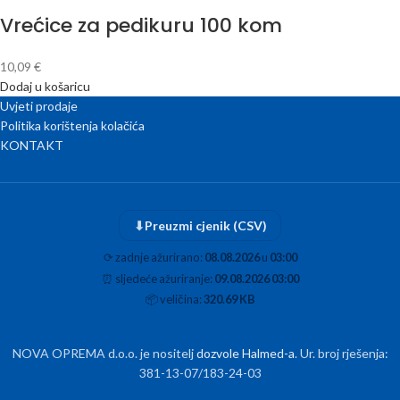
Vrećice za pedikuru 100 kom
10,09
€
Dodaj u košaricu
Uvjeti prodaje
Politika korištenja kolačića
KONTAKT
⬇
Preuzmi cjenik (CSV)
⟳
zadnje ažurirano:
08.08.2026
u
03:00
⏰
sljedeće ažuriranje:
09.08.2026 03:00
📦
veličina:
320.69 KB
NOVA OPREMA d.o.o. je nositelj
dozvole Halmed-a
. Ur. broj rješenja:
381-13-07/183-24-03