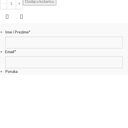
Dodaj u košaricu
Ime i Prezime
*
Email
*
Poruka