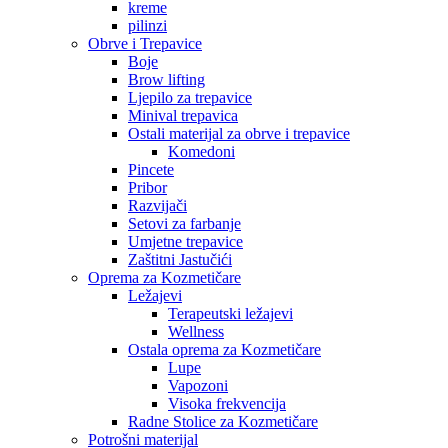
kreme
pilinzi
Obrve i Trepavice
Boje
Brow lifting
Ljepilo za trepavice
Minival trepavica
Ostali materijal za obrve i trepavice
Komedoni
Pincete
Pribor
Razvijači
Setovi za farbanje
Umjetne trepavice
Zaštitni Jastučići
Oprema za Kozmetičare
Ležajevi
Terapeutski ležajevi
Wellness
Ostala oprema za Kozmetičare
Lupe
Vapozoni
Visoka frekvencija
Radne Stolice za Kozmetičare
Potrošni materijal