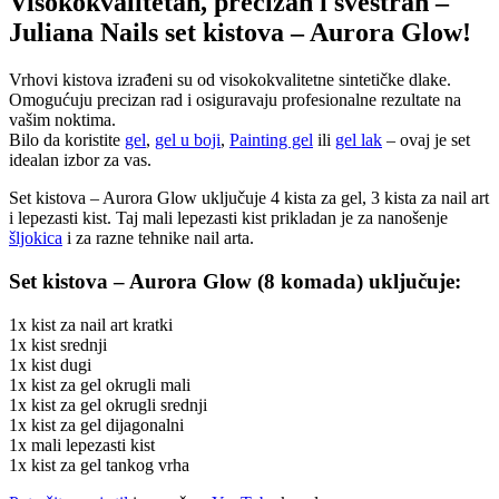
Visokokvalitetan, precizan i svestran –
Juliana Nails set kistova – Aurora Glow!
Vrhovi kistova izrađeni su od visokokvalitetne sintetičke dlake.
Omogućuju precizan rad i osiguravaju profesionalne rezultate na
vašim noktima.
Bilo da koristite
gel
,
gel u boji
,
Painting gel
ili
gel lak
– ovaj je set
idealan izbor za vas.
Set kistova – Aurora Glow uključuje 4 kista za gel, 3 kista za nail art
i lepezasti kist. Taj mali lepezasti kist prikladan je za nanošenje
šljokica
i za razne tehnike nail arta.
Set kistova – Aurora Glow (8 komada) uključuje:
1x kist za nail art kratki
1x kist srednji
1x kist dugi
1x kist za gel okrugli mali
1x kist za gel okrugli srednji
1x kist za gel dijagonalni
1x mali lepezasti kist
1x kist za gel tankog vrha