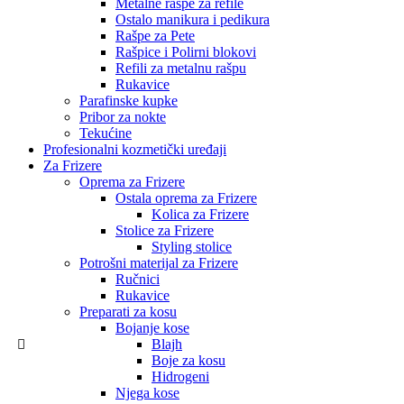
Metalne rašpe za refile
Ostalo manikura i pedikura
Rašpe za Pete
Rašpice i Polirni blokovi
Refili za metalnu rašpu
Rukavice
Parafinske kupke
Pribor za nokte
Tekućine
Profesionalni kozmetički uređaji
Za Frizere
Oprema za Frizere
Ostala oprema za Frizere
Kolica za Frizere
Stolice za Frizere
Styling stolice
Potrošni materijal za Frizere
Ručnici
Rukavice
Preparati za kosu
Bojanje kose
Blajh
Boje za kosu
Hidrogeni
Njega kose