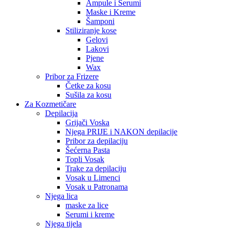
Ampule i Serumi
Maske i Kreme
Šamponi
Stiliziranje kose
Gelovi
Lakovi
Pjene
Wax
Pribor za Frizere
Četke za kosu
Sušila za kosu
Za Kozmetičare
Depilacija
Grijači Voska
Njega PRIJE i NAKON depilacije
Pribor za depilaciju
Šećerna Pasta
Topli Vosak
Trake za depilaciju
Vosak u Limenci
Vosak u Patronama
Njega lica
maske za lice
Serumi i kreme
Njega tijela