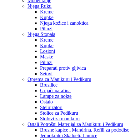
Modeliranje
Njega Ruku
Kreme
Kupke
Njega kožice i zanoktica
Pilinzi
Njega Stopala
Kreme
Kupke
Losioni
Maske
Pilinzi
Preparati protiv gljivica
Setovi
Oprema za Manikuru i Pedikuru
Brusilice
Grijači parafina
Lampe za nokte
Ostalo
Stelirizatori
Stolice za Pedikuru
Stolovi za manikuru
Ostali Potrošni Materijal za Manikuru i Pedikuru
Brusne kapice i Mandrina, Refili za pododisc
Jednokratni Skalpeli, Lamice