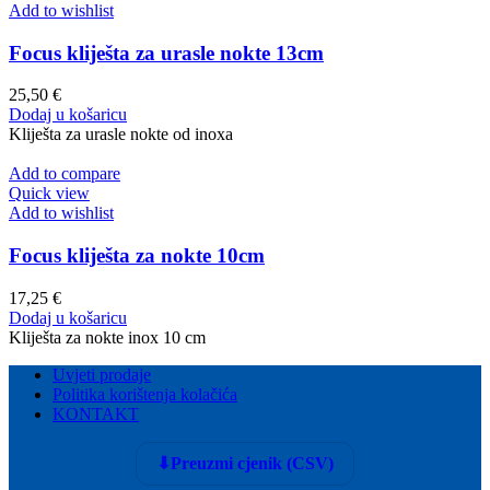
Add to wishlist
Focus kliješta za urasle nokte 13cm
25,50
€
Dodaj u košaricu
Kliješta za urasle nokte od inoxa
Add to compare
Quick view
Add to wishlist
Focus kliješta za nokte 10cm
17,25
€
Dodaj u košaricu
Kliješta za nokte inox 10 cm
Uvjeti prodaje
Politika korištenja kolačića
KONTAKT
⬇
Preuzmi cjenik (CSV)