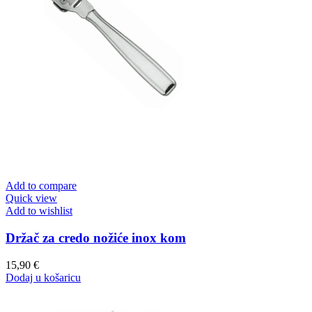
Add to compare
Quick view
Add to wishlist
Držač za credo nožiće inox kom
15,90
€
Dodaj u košaricu