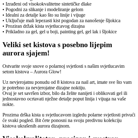
• Izrađeni od visokokvalitetne sintetičke dlake
• Pogodni za slikanje i modeliranje gelom
• Idealni za detalje kao što su linije i vijuge
• Uključuje mali lepezasti kist pogodan za nanošenje šljokica
• Proziran držak kista svjetlucavog dizajna
• Prikladno za gel, gel u boji, painting gel, gel lak i šljokice
Veliki set kistova s posebno lijepim
aurora sjajem!
Ostvarite svoje snove o polarnoj svjetlosti s našim svjetlucavim
setom kistova – Aurora Glow!
Uz nevjerojatnu ponudu od 8 kistova za nail art, imate sve što vam
je potrebno za nevjerojatne dizajne noktiju.
Ovaj je set savršen izbor, bilo da želite nanijeti i oblikovati gel ili
jednostavno ocrtavati nježne detalje poput linija i vijuga na vaše
nokte.
Prozirna drška kista u svjetlucavom izgledu polarne svjetlosti privući
će svaki pogled. Bit ćete ponosni na svoju predivnu kolekciju
kistova ukrašenih aurora dizajnom.