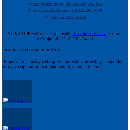
⟳
zadnje ažurirano:
06.08.2026
u
03:02
⏰
sljedeće ažuriranje:
07.08.2026 03:00
📦
veličina:
321.52 KB
NOVA OPREMA d.o.o. je nositelj
dozvole Halmed-a
. Ur. broj
rješenja: 381-13-07/183-24-03
SIGURNOST ONLINE PLAĆANJA
Pri plaćanju na našoj web trgovini koristite CorvusPay – napredni
sustav za siguran prihvat platnih kartica putem interneta.