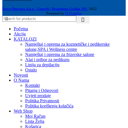
Nova Oprema d.o.o. | Zagreb | Dragutina Golika 101.
2022
Powered by
IT-Podrška
Početna
Akcija
KATALOZI
Namještaj i oprema za kozmetičke i pedikerske
salone,SPA i Wellness centre
Namještaj i oprema za frizerske salone
Alat i pribor za pedikuru
Linija za depilaciju
Ostalo
Novosti
O Nama
Kontakt
Pitanja i Odgovori
Uvjeti prodaje
Politika Privatnosti
Politika korištenja kolačića
Web Shop
Moj Račun
Lista Želja
Košarica