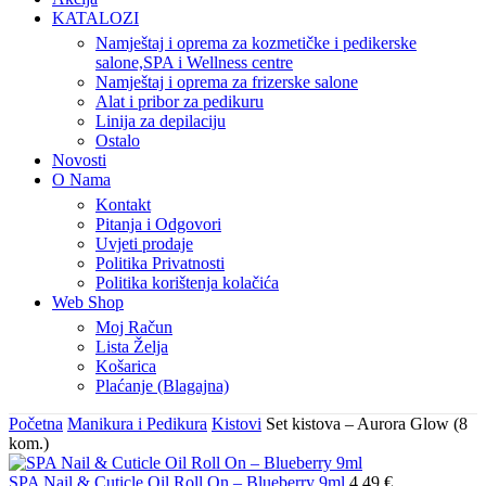
KATALOZI
Namještaj i oprema za kozmetičke i pedikerske
salone,SPA i Wellness centre
Namještaj i oprema za frizerske salone
Alat i pribor za pedikuru
Linija za depilaciju
Ostalo
Novosti
O Nama
Kontakt
Pitanja i Odgovori
Uvjeti prodaje
Politika Privatnosti
Politika korištenja kolačića
Web Shop
Moj Račun
Lista Želja
Košarica
Plaćanje (Blagajna)
Početna
Manikura i Pedikura
Kistovi
Set kistova – Aurora Glow (8
kom.)
SPA Nail & Cuticle Oil Roll On – Blueberry 9ml
4,49
€