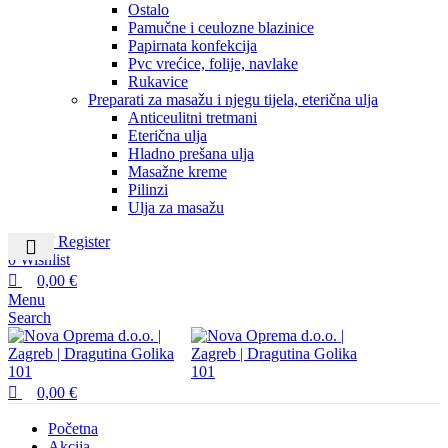
Ostalo
Pamučne i ceulozne blazinice
Papirnata konfekcija
Pvc vrećice, folije, navlake
Rukavice
Preparati za masažu i njegu tijela, eterična ulja
Anticeulitni tretmani
Eterična ulja
Hladno prešana ulja
Masažne kreme
Pilinzi
Ulja za masažu
Login / Register
0
Wishlist
0,00
€
Menu
Search
0,00
€
Početna
Akcija