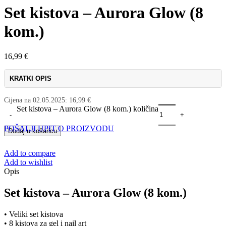
Set kistova – Aurora Glow (8
kom.)
16,99
€
KRATKI OPIS
Cijena na
02.05.2025
:
16,99
€
Set kistova – Aurora Glow (8 kom.) količina
POŠALJI UPIT O PROIZVODU
Dodaj u košaricu
Add to compare
Add to wishlist
Opis
Set kistova – Aurora Glow (8 kom.)
• Veliki set kistova
• 8 kistova za gel i nail art