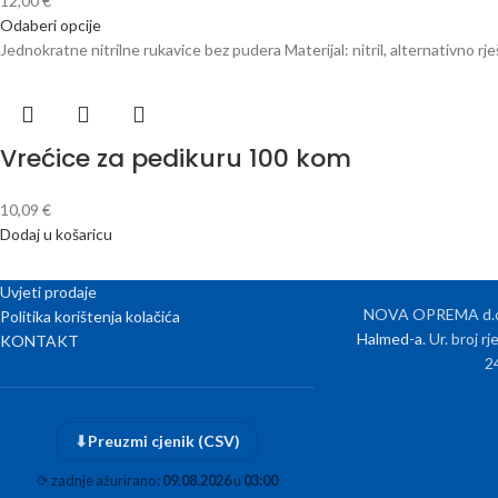
12,00
€
Odaberi opcije
Jednokratne nitrilne rukavice bez pudera Materijal: nitril, alternativno rj
Vrećice za pedikuru 100 kom
10,09
€
Dodaj u košaricu
Uvjeti prodaje
NOVA OPREMA d.o.o
Politika korištenja kolačića
Halmed-a
. Ur. broj 
KONTAKT
2
⬇
Preuzmi cjenik (CSV)
⟳
zadnje ažurirano:
09.08.2026
u
03:00