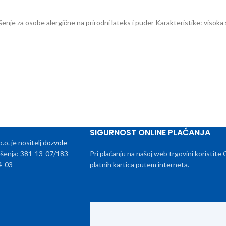
ešenje za osobe alergične na prirodni lateks i puder Karakteristike: visoka
SIGURNOST ONLINE PLAĆANJA
. je nositelj
dozvole
rješenja: 381-13-07/183-
Pri plaćanju na našoj web trgovini koristite
4-03
platnih kartica putem interneta.