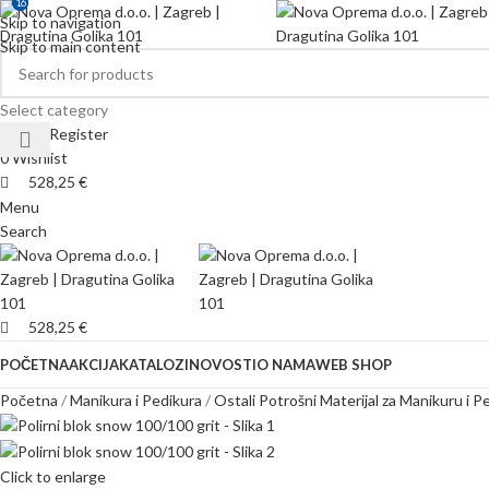
16
16
Skip to navigation
Skip to main content
Select category
Login / Register
0
Wishlist
528,25
€
Menu
Search
528,25
€
POČETNA
AKCIJA
KATALOZI
NOVOSTI
O NAMA
WEB SHOP
Početna
Manikura i Pedikura
Ostali Potrošni Materijal za Manikuru i P
Click to enlarge