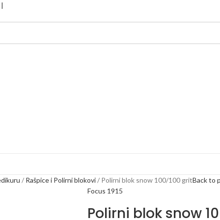
edikuru
Rašpice i Polirni blokovi
Polirni blok snow 100/100 grit
Back to 
Focus 1915
Polirni blok snow 10