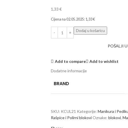
1,33
€
Cijena na
02.05.2025
:
1,33
€
Dodaj u košaricu
POŠALJI 
Add to compare
Add to wishlist
Dodatne informacije
BRAND
SKU:
KCUL21
Kategorije:
Manikura i Pedik
Rašpice i Polirni blokovi
Oznake:
blokovi
,
Ma