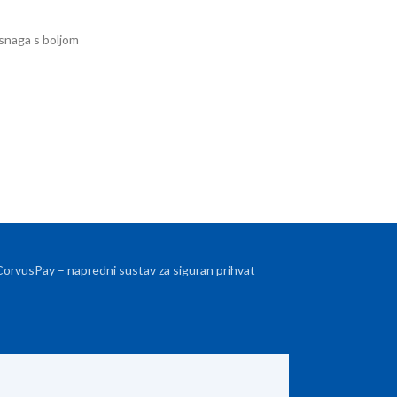
 snaga s boljom
 CorvusPay – napredni sustav za siguran prihvat