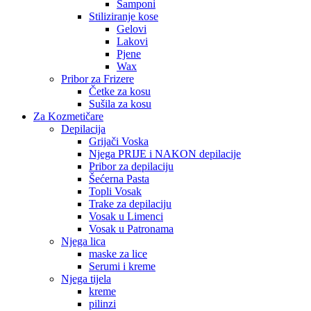
Šamponi
Stiliziranje kose
Gelovi
Lakovi
Pjene
Wax
Pribor za Frizere
Četke za kosu
Sušila za kosu
Za Kozmetičare
Depilacija
Grijači Voska
Njega PRIJE i NAKON depilacije
Pribor za depilaciju
Šećerna Pasta
Topli Vosak
Trake za depilaciju
Vosak u Limenci
Vosak u Patronama
Njega lica
maske za lice
Serumi i kreme
Njega tijela
kreme
pilinzi