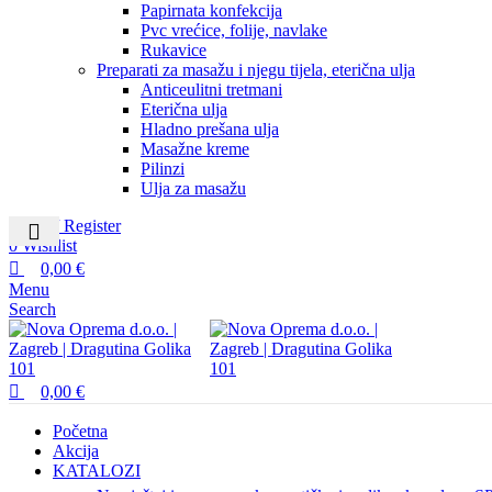
Papirnata konfekcija
Pvc vrećice, folije, navlake
Rukavice
Preparati za masažu i njegu tijela, eterična ulja
Anticeulitni tretmani
Eterična ulja
Hladno prešana ulja
Masažne kreme
Pilinzi
Ulja za masažu
Login / Register
0
Wishlist
0,00
€
Menu
Search
0,00
€
Početna
Akcija
KATALOZI