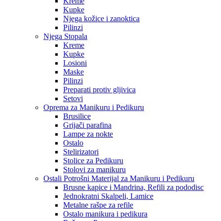
Kreme
Kupke
Njega kožice i zanoktica
Pilinzi
Njega Stopala
Kreme
Kupke
Losioni
Maske
Pilinzi
Preparati protiv gljivica
Setovi
Oprema za Manikuru i Pedikuru
Brusilice
Grijači parafina
Lampe za nokte
Ostalo
Stelirizatori
Stolice za Pedikuru
Stolovi za manikuru
Ostali Potrošni Materijal za Manikuru i Pedikuru
Brusne kapice i Mandrina, Refili za pododisc
Jednokratni Skalpeli, Lamice
Metalne rašpe za refile
Ostalo manikura i pedikura