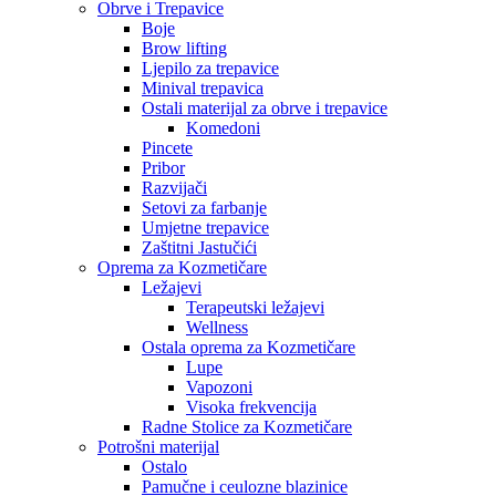
Obrve i Trepavice
Boje
Brow lifting
Ljepilo za trepavice
Minival trepavica
Ostali materijal za obrve i trepavice
Komedoni
Pincete
Pribor
Razvijači
Setovi za farbanje
Umjetne trepavice
Zaštitni Jastučići
Oprema za Kozmetičare
Ležajevi
Terapeutski ležajevi
Wellness
Ostala oprema za Kozmetičare
Lupe
Vapozoni
Visoka frekvencija
Radne Stolice za Kozmetičare
Potrošni materijal
Ostalo
Pamučne i ceulozne blazinice