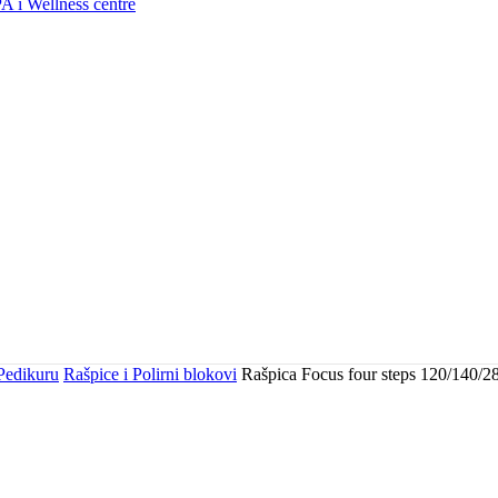
A i Wellness centre
 Pedikuru
Rašpice i Polirni blokovi
Rašpica Focus four steps 120/140/