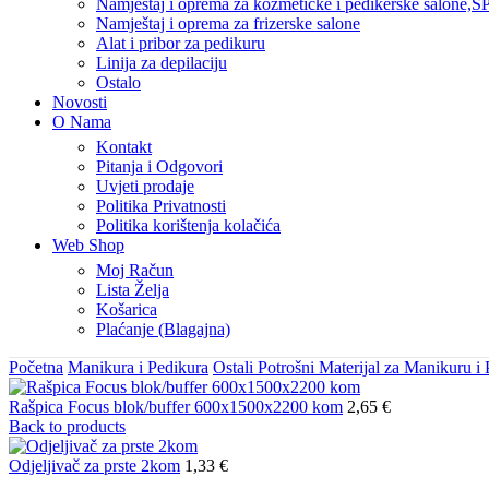
Namještaj i oprema za kozmetičke i pedikerske salone,SP
Namještaj i oprema za frizerske salone
Alat i pribor za pedikuru
Linija za depilaciju
Ostalo
Novosti
O Nama
Kontakt
Pitanja i Odgovori
Uvjeti prodaje
Politika Privatnosti
Politika korištenja kolačića
Web Shop
Moj Račun
Lista Želja
Košarica
Plaćanje (Blagajna)
Početna
Manikura i Pedikura
Ostali Potrošni Materijal za Manikuru i
Rašpica Focus blok/buffer 600x1500x2200 kom
2,65
€
Back to products
Odjeljivač za prste 2kom
1,33
€