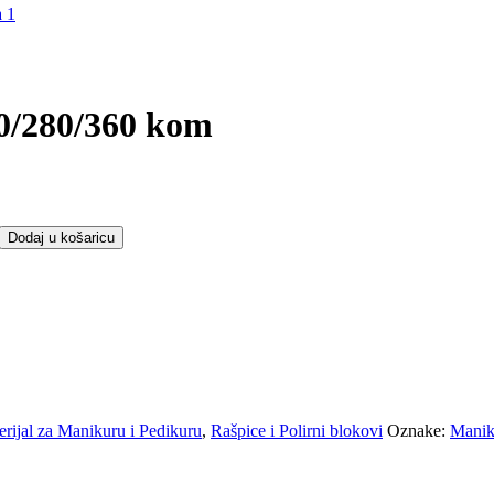
40/280/360 kom
Dodaj u košaricu
erijal za Manikuru i Pedikuru
,
Rašpice i Polirni blokovi
Oznake:
Manik