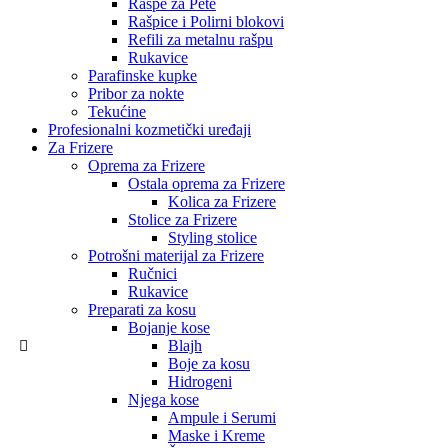
Rašpe za Pete
Rašpice i Polirni blokovi
Refili za metalnu rašpu
Rukavice
Parafinske kupke
Pribor za nokte
Tekućine
Profesionalni kozmetički uređaji
Za Frizere
Oprema za Frizere
Ostala oprema za Frizere
Kolica za Frizere
Stolice za Frizere
Styling stolice
Potrošni materijal za Frizere
Ručnici
Rukavice
Preparati za kosu
Bojanje kose
Blajh
Boje za kosu
Hidrogeni
Njega kose
Ampule i Serumi
Maske i Kreme