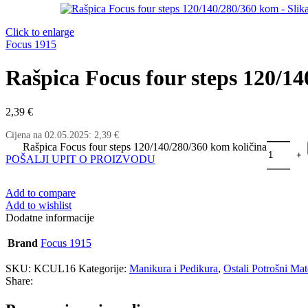
Click to enlarge
Focus 1915
Rašpica Focus four steps 120/1
2,39
€
Cijena na
02.05.2025
:
2,39
€
Rašpica Focus four steps 120/140/280/360 kom količina
POŠALJI UPIT O PROIZVODU
Add to compare
Add to wishlist
Dodatne informacije
Brand
Focus 1915
SKU:
KCUL16
Kategorije:
Manikura i Pedikura
,
Ostali Potrošni Mat
Share: