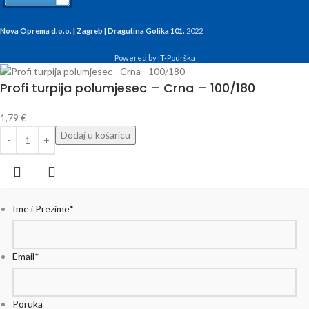
Nova Oprema d.o.o. | Zagreb | Dragutina Golika 101.
2022
Powered by
IT-Podrška
Profi turpija polumjesec – Crna – 100/180
1,79
€
Dodaj u košaricu
Ime i Prezime
*
Email
*
Poruka