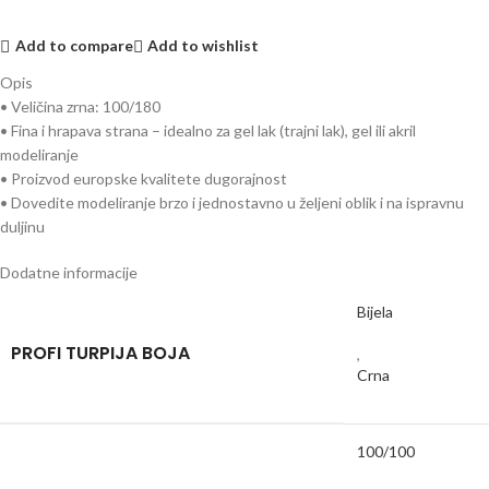
Add to compare
Add to wishlist
Opis
• Veličina zrna: 100/180
• Fina i hrapava strana – idealno za gel lak (trajni lak), gel ili akril
modeliranje
• Proizvod europske kvalitete dugorajnost
• Dovedite modeliranje brzo i jednostavno u željeni oblik i na ispravnu
duljinu
Dodatne informacije
Bijela
PROFI TURPIJA BOJA
,
Crna
100/100