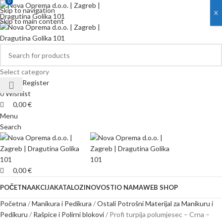
0
0
Skip to navigation
X
Skip to main content
Select category
Login / Register
0
Wishlist
0,00
€
Menu
Search
0,00
€
POČETNA
AKCIJA
KATALOZI
NOVOSTI
O NAMA
WEB SHOP
Početna
Manikura i Pedikura
Ostali Potrošni Materijal za Manikuru i
Pedikuru
Rašpice i Polirni blokovi
Profi turpija polumjesec – Crna –