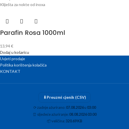
Kliješta za nokte od inoxa
Parafin Rosa 1000ml
13,94
€
Dodaj u košaricu
Uvjeti prodaje
Politika korištenja kolačića
KONTAKT
⬇
Preuzmi cjenik (CSV)
⟳
zadnje ažurirano:
07.08.2026
u
03:00
⏰
sljedeće ažuriranje:
08.08.2026 03:00
📦
veličina:
320.69 KB