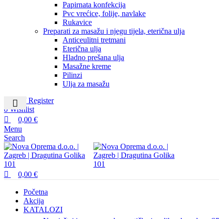
Papirnata konfekcija
Pvc vrećice, folije, navlake
Rukavice
Preparati za masažu i njegu tijela, eterična ulja
Anticeulitni tretmani
Eterična ulja
Hladno prešana ulja
Masažne kreme
Pilinzi
Ulja za masažu
Login / Register
0
Wishlist
0,00
€
Menu
Search
0,00
€
Početna
Akcija
KATALOZI