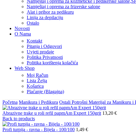
Namještaj i oprema za kozmetičke i pedikerske salone,SP
Namještaj i oprema za frizerske salone
Alat i pribor za pedikuru
Linija za depilaciju
Ostalo
Novosti
O Nama
Kontakt
Pitanja i Odgovori
Uvjeti prodaje
Politika Privatnosti
Politika korištenja kolačića
Web Shop
Moj Račun
Lista Želja
Košarica
Plaćanje (Blagajna)
Početna
Manikura i Pedikura
Ostali Potrošni Materijal za Manikuru i
Abrazivne trake u roli refil papmAm Expert 150grit
13,20
€
Back to products
Profi turpija - ravna - Bijela - 100/100
1,49
€