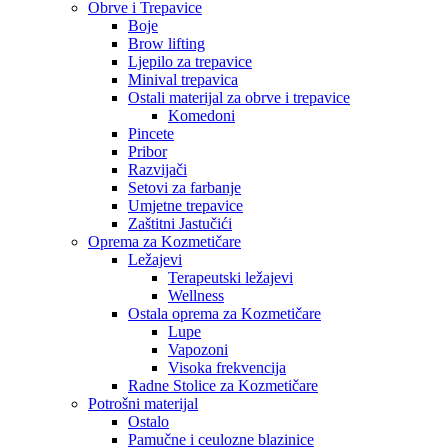
Obrve i Trepavice
Boje
Brow lifting
Ljepilo za trepavice
Minival trepavica
Ostali materijal za obrve i trepavice
Komedoni
Pincete
Pribor
Razvijači
Setovi za farbanje
Umjetne trepavice
Zaštitni Jastučići
Oprema za Kozmetičare
Ležajevi
Terapeutski ležajevi
Wellness
Ostala oprema za Kozmetičare
Lupe
Vapozoni
Visoka frekvencija
Radne Stolice za Kozmetičare
Potrošni materijal
Ostalo
Pamučne i ceulozne blazinice