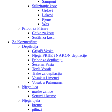
Šamponi
Stiliziranje kose
Gelovi
Lakovi
Pjene
Wax
Pribor za Frizere
Četke za kosu
Sušila za kosu
Za Kozmetičare
Depilacija
Grijači Voska
Njega PRIJE i NAKON depilacije
Pribor za depilaciju
Šećerna Pasta
Topli Vosak
Trake za depilaciju
Vosak u Limenci
Vosak u Patronama
Njega lica
maske za lice
Serumi i kreme
Njega tijela
kreme
pilinzi