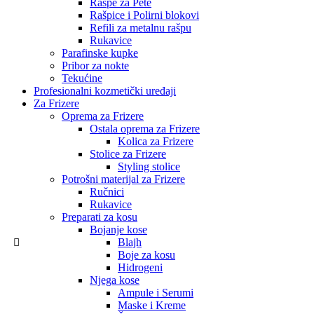
Rašpe za Pete
Rašpice i Polirni blokovi
Refili za metalnu rašpu
Rukavice
Parafinske kupke
Pribor za nokte
Tekućine
Profesionalni kozmetički uređaji
Za Frizere
Oprema za Frizere
Ostala oprema za Frizere
Kolica za Frizere
Stolice za Frizere
Styling stolice
Potrošni materijal za Frizere
Ručnici
Rukavice
Preparati za kosu
Bojanje kose
Blajh
Boje za kosu
Hidrogeni
Njega kose
Ampule i Serumi
Maske i Kreme