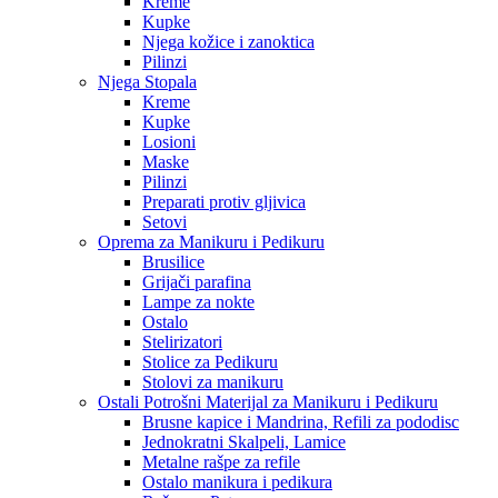
Kreme
Kupke
Njega kožice i zanoktica
Pilinzi
Njega Stopala
Kreme
Kupke
Losioni
Maske
Pilinzi
Preparati protiv gljivica
Setovi
Oprema za Manikuru i Pedikuru
Brusilice
Grijači parafina
Lampe za nokte
Ostalo
Stelirizatori
Stolice za Pedikuru
Stolovi za manikuru
Ostali Potrošni Materijal za Manikuru i Pedikuru
Brusne kapice i Mandrina, Refili za pododisc
Jednokratni Skalpeli, Lamice
Metalne rašpe za refile
Ostalo manikura i pedikura