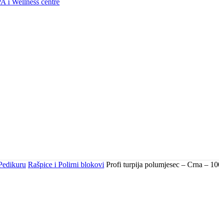
A i Wellness centre
 Pedikuru
Rašpice i Polirni blokovi
Profi turpija polumjesec – Crna – 1