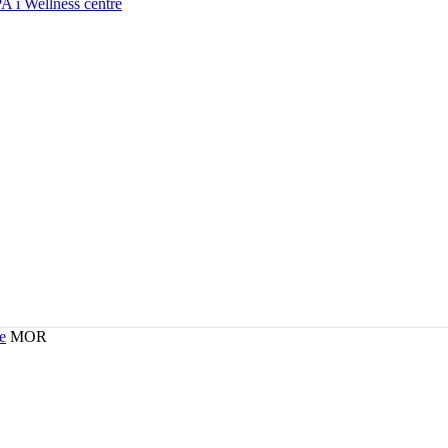
A i Wellness centre
ce
MOR