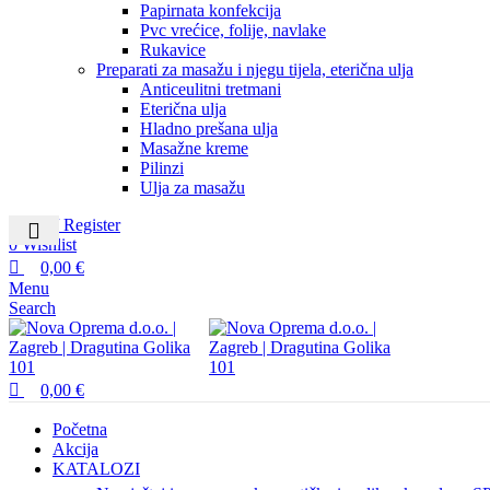
Papirnata konfekcija
Pvc vrećice, folije, navlake
Rukavice
Preparati za masažu i njegu tijela, eterična ulja
Anticeulitni tretmani
Eterična ulja
Hladno prešana ulja
Masažne kreme
Pilinzi
Ulja za masažu
Login / Register
0
Wishlist
0,00
€
Menu
Search
0,00
€
Početna
Akcija
KATALOZI