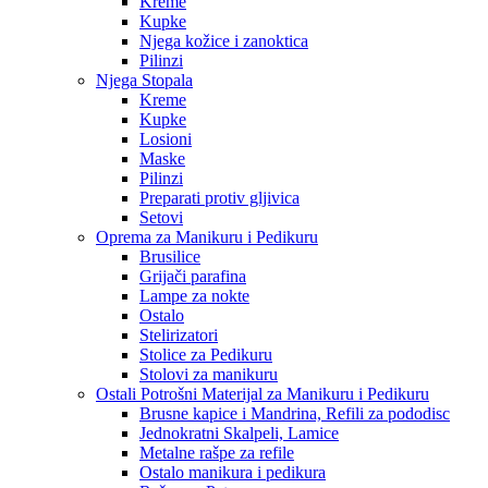
Kreme
Kupke
Njega kožice i zanoktica
Pilinzi
Njega Stopala
Kreme
Kupke
Losioni
Maske
Pilinzi
Preparati protiv gljivica
Setovi
Oprema za Manikuru i Pedikuru
Brusilice
Grijači parafina
Lampe za nokte
Ostalo
Stelirizatori
Stolice za Pedikuru
Stolovi za manikuru
Ostali Potrošni Materijal za Manikuru i Pedikuru
Brusne kapice i Mandrina, Refili za pododisc
Jednokratni Skalpeli, Lamice
Metalne rašpe za refile
Ostalo manikura i pedikura