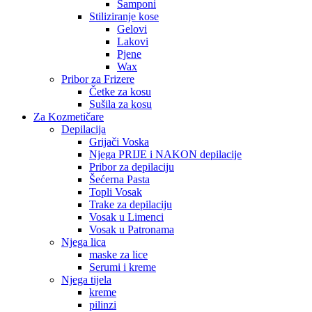
Šamponi
Stiliziranje kose
Gelovi
Lakovi
Pjene
Wax
Pribor za Frizere
Četke za kosu
Sušila za kosu
Za Kozmetičare
Depilacija
Grijači Voska
Njega PRIJE i NAKON depilacije
Pribor za depilaciju
Šećerna Pasta
Topli Vosak
Trake za depilaciju
Vosak u Limenci
Vosak u Patronama
Njega lica
maske za lice
Serumi i kreme
Njega tijela
kreme
pilinzi