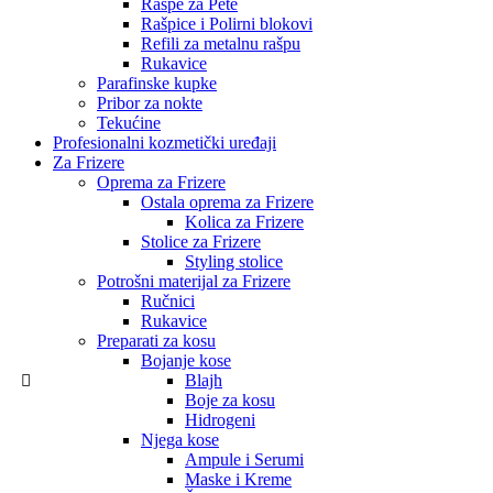
Rašpe za Pete
Rašpice i Polirni blokovi
Refili za metalnu rašpu
Rukavice
Parafinske kupke
Pribor za nokte
Tekućine
Profesionalni kozmetički uređaji
Za Frizere
Oprema za Frizere
Ostala oprema za Frizere
Kolica za Frizere
Stolice za Frizere
Styling stolice
Potrošni materijal za Frizere
Ručnici
Rukavice
Preparati za kosu
Bojanje kose
Blajh
Boje za kosu
Hidrogeni
Njega kose
Ampule i Serumi
Maske i Kreme