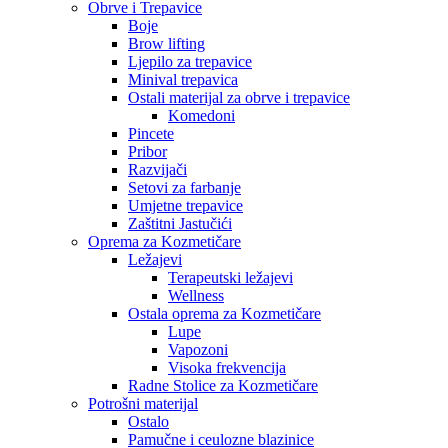
Obrve i Trepavice
Boje
Brow lifting
Ljepilo za trepavice
Minival trepavica
Ostali materijal za obrve i trepavice
Komedoni
Pincete
Pribor
Razvijači
Setovi za farbanje
Umjetne trepavice
Zaštitni Jastučići
Oprema za Kozmetičare
Ležajevi
Terapeutski ležajevi
Wellness
Ostala oprema za Kozmetičare
Lupe
Vapozoni
Visoka frekvencija
Radne Stolice za Kozmetičare
Potrošni materijal
Ostalo
Pamučne i ceulozne blazinice