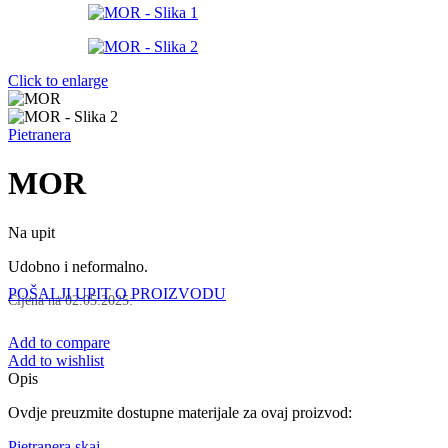
Click to enlarge
Pietranera
MOR
Na upit
Udobno i neformalno.
POŠALJI UPIT O PROIZVODU
Cijena na
02.05.2025
:
Add to compare
Add to wishlist
Opis
Ovdje preuzmite dostupne materijale za ovaj proizvod:
Pietranera skaj