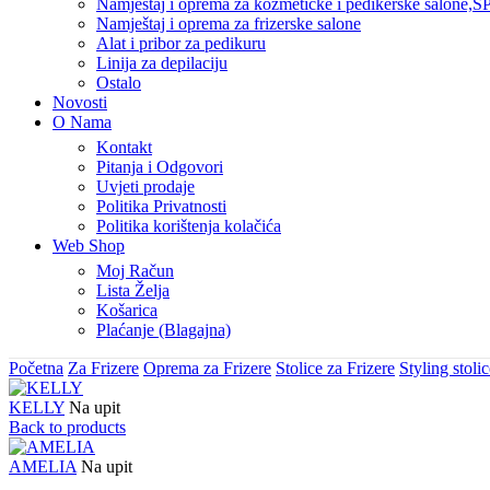
Namještaj i oprema za kozmetičke i pedikerske salone,SP
Namještaj i oprema za frizerske salone
Alat i pribor za pedikuru
Linija za depilaciju
Ostalo
Novosti
O Nama
Kontakt
Pitanja i Odgovori
Uvjeti prodaje
Politika Privatnosti
Politika korištenja kolačića
Web Shop
Moj Račun
Lista Želja
Košarica
Plaćanje (Blagajna)
Početna
Za Frizere
Oprema za Frizere
Stolice za Frizere
Styling stoli
KELLY
Na upit
Back to products
AMELIA
Na upit