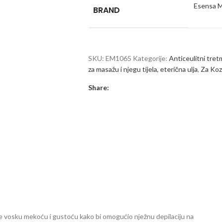
Esensa M
BRAND
SKU:
EM1065
Kategorije:
Anticeulitni tret
za masažu i njegu tijela, eterična ulja
,
Za Koz
Share:
e vosku mekoću i gustoću kako bi omogućio nježnu depilaciju na