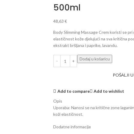
500ml
48,63
€
Body Slimming Massage Crem koristi se pri ma
elastičnost kože djelujući na sva kritična po
ekstrakt bršljana i paprike, lavandu.
Dodaj u košaricu
POŠALJI 
Add to compare
Add to wishlist
Opis
Uporaba: Nanosi se na kritične zone lagan
koži elastičnost.
Dodatne informacije