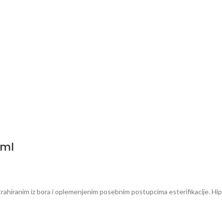
0ml
trahiranim iz bora i oplemenjenim posebnim postupcima esterifikacije. Hip