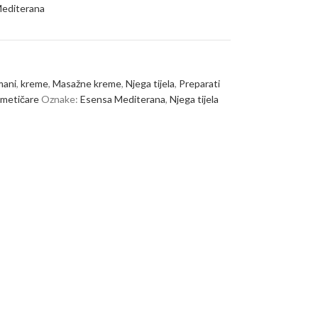
editerana
mani
,
kreme
,
Masažne kreme
,
Njega tijela
,
Preparati
metičare
Oznake:
Esensa Mediterana
,
Njega tijela