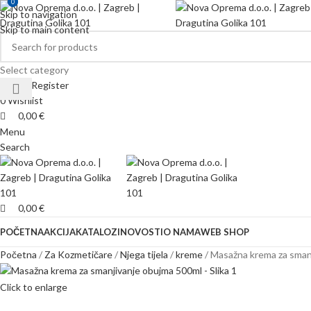
0
0
Skip to navigation
Skip to main content
Select category
Login / Register
0
Wishlist
0,00
€
Menu
Search
0,00
€
POČETNA
AKCIJA
KATALOZI
NOVOSTI
O NAMA
WEB SHOP
Početna
Za Kozmetičare
Njega tijela
kreme
Masažna krema za sman
Click to enlarge