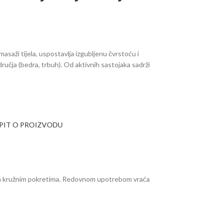
saži tijela, uspostavlja izgubljenu čvrstoću i
dručja (bedra, trbuh). Od aktivnih sastojaka sadrži
UPIT O PROIZVODU
im kružnim pokretima. Redovnom upotrebom vraća