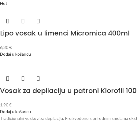
Hot
Lipo vosak u limenci Micromica 400ml
6,30
€
Dodaj u košaricu
Vosak za depilaciju u patroni Klorofil 10
1,90
€
Dodaj u košaricu
Tradicionalni voskovi za depilaciju. Proizvedeno s prirodnim smolama eks