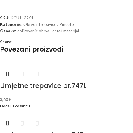
SKU:
KCU113261
Kategorije:
Obrve i Trepavice
,
Pincete
Oznake:
oblikovanje obrva
,
ostali materijal
Share:
Povezani proizvodi
Umjetne trepavice br.747L
3,60
€
Dodaj u košaricu