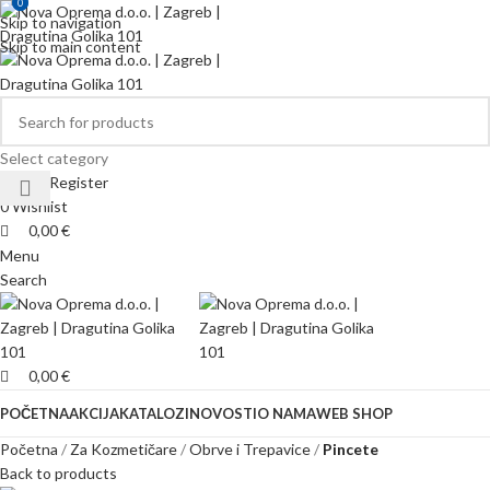
0
0
Skip to navigation
Skip to main content
Select category
Login / Register
0
Wishlist
0,00
€
Menu
Search
0,00
€
POČETNA
AKCIJA
KATALOZI
NOVOSTI
O NAMA
WEB SHOP
Početna
Za Kozmetičare
Obrve i Trepavice
Pincete
Back to products