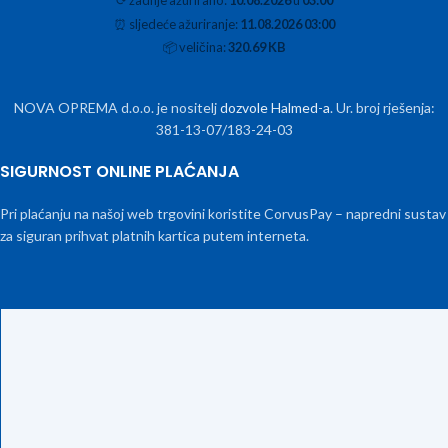
⟳
zadnje ažurirano:
10.08.2026
u
03:00
⏰
sljedeće ažuriranje:
11.08.2026 03:00
📦
veličina:
320.69 KB
NOVA OPREMA d.o.o. je nositelj
dozvole Halmed-a
. Ur. broj rješenja:
381-13-07/183-24-03
SIGURNOST ONLINE PLAĆANJA
Pri plaćanju na našoj web trgovini koristite CorvusPay – napredni sustav
za siguran prihvat platnih kartica putem interneta.