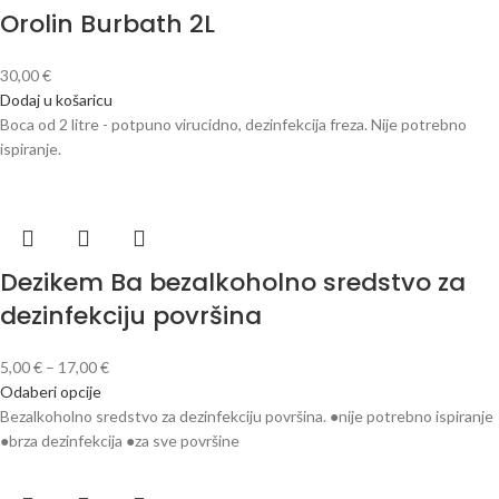
Orolin Burbath 2L
30,00
€
Dodaj u košaricu
Boca od 2 litre - potpuno virucidno, dezinfekcija freza. Nije potrebno
ispiranje.
Dezikem Ba bezalkoholno sredstvo za
dezinfekciju površina
5,00
€
–
17,00
€
Odaberi opcije
Bezalkoholno sredstvo za dezinfekciju površina. ●nije potrebno ispiranje
●brza dezinfekcija ●za sve površine