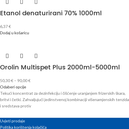
Etanol denaturirani 70% 1000ml
6,37
€
Dodaj u košaricu
Orolin Multispet Plus 2000ml-5000ml
50,30
€
–
90,00
€
Odaberi opcije
Tekući koncentrat za dezinfekciju i čišćenje uranjanjem frizerskih škara,
britvi i četki. Zahvaljujući jedinstvenoj kombinaciji višenamjenskih tenzida
i sredstava protiv
Uvjeti prodaje
Politika korištenja kolačića