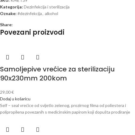
SKU:
KMET39
Kategorija:
Dezinfekcija i sterilizacija
Oznake:
#dezinfekcija
,
alkohol
Share:
Povezani proizvodi
Samoljepive vrećice za sterilizaciju
90x230mm 200kom
29,00
€
Dodaj u košaricu
Self – seal vrećice od svijetlo zelenog, prozirnog filma od poliestera i
polipropilena povezanih s medicinskim papirom koji dopušta prodiranje