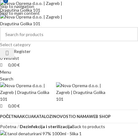
0
0
Skip to navigation
Skip to main content
Select category
Login / Register
0
Wishlist
0,00
€
Menu
Search
0,00
€
POČETNA
AKCIJA
KATALOZI
NOVOSTI
O NAMA
WEB SHOP
Početna
Dezinfekcija i sterilizacija
Back to products