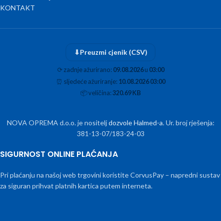
KONTAKT
⬇
Preuzmi cjenik (CSV)
⟳
zadnje ažurirano:
09.08.2026
u
03:00
⏰
sljedeće ažuriranje:
10.08.2026 03:00
📦
veličina:
320.69 KB
NOVA OPREMA d.o.o. je nositelj
dozvole Halmed-a
. Ur. broj rješenja:
381-13-07/183-24-03
SIGURNOST ONLINE PLAĆANJA
Pri plaćanju na našoj web trgovini koristite CorvusPay – napredni sustav
za siguran prihvat platnih kartica putem interneta.