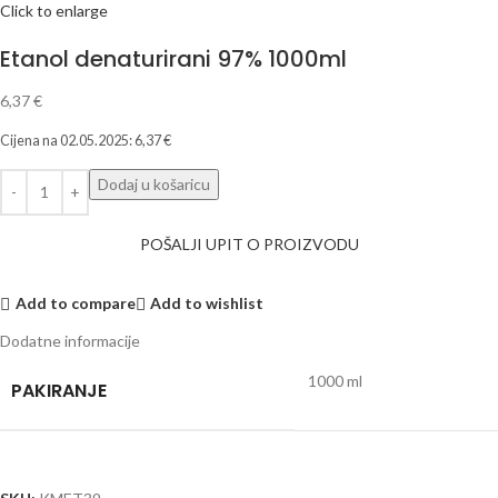
Click to enlarge
Etanol denaturirani 97% 1000ml
6,37
€
Cijena na
02.05.2025
:
6,37
€
Dodaj u košaricu
POŠALJI UPIT O PROIZVODU
Add to compare
Add to wishlist
Dodatne informacije
1000 ml
PAKIRANJE