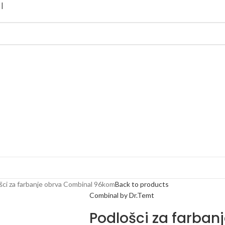
šci za farbanje obrva Combinal 96kom
Back to products
Combinal by Dr.Temt
Podlošci za farban