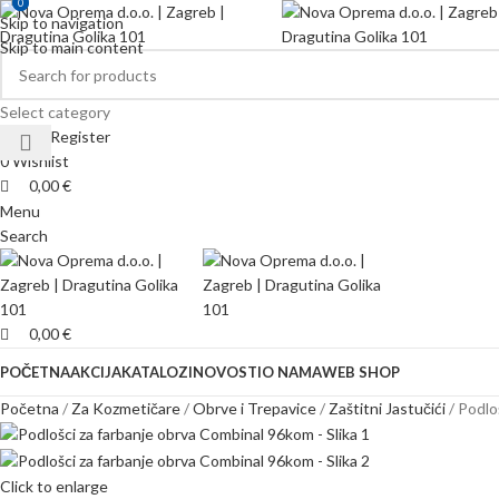
0
0
Skip to navigation
Skip to main content
Select category
Login / Register
0
Wishlist
0,00
€
Menu
Search
0,00
€
POČETNA
AKCIJA
KATALOZI
NOVOSTI
O NAMA
WEB SHOP
Početna
Za Kozmetičare
Obrve i Trepavice
Zaštitni Jastučići
Podlo
Click to enlarge