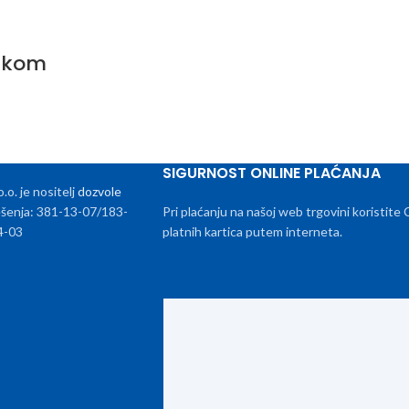
60kom
SIGURNOST ONLINE PLAĆANJA
. je nositelj
dozvole
rješenja: 381-13-07/183-
Pri plaćanju na našoj web trgovini koristite
4-03
platnih kartica putem interneta.