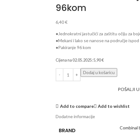
96kom
6,40
€
●Jednokratni jastučići za zaštitu očiju za boj
●Mekani i lako se nanose na područje ispod 
●Pakiranje 96 kom
Cijena na
02.05.2025
:
5,90
€
Dodaj u košaricu
POŠALJI 
Add to compare
Add to wishlist
Dodatne informacije
Combinal 
BRAND