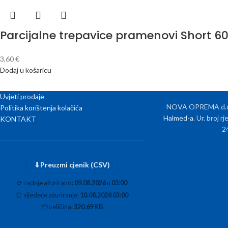
Parcijalne trepavice pramenovi Short 
3,60
€
Dodaj u košaricu
Uvjeti prodaje
NOVA OPREMA d.o.o
Politika korištenja kolačića
Halmed-a
. Ur. broj 
KONTAKT
2
⬇
Preuzmi cjenik (CSV)
⟳
zadnje ažurirano:
09.08.2026
u
03:00
⏰
sljedeće ažuriranje:
10.08.2026 03:00
📦
veličina:
320.69 KB