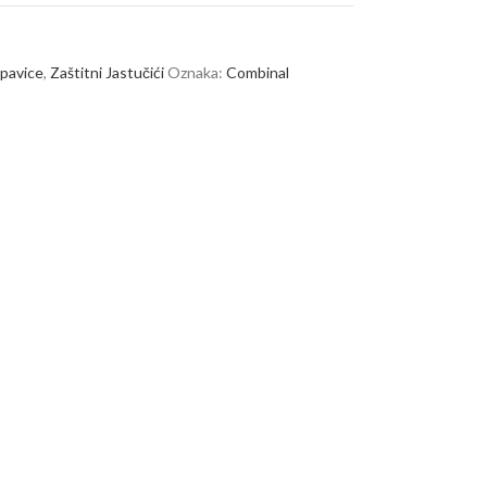
epavice
,
Zaštitni Jastučići
Oznaka:
Combinal