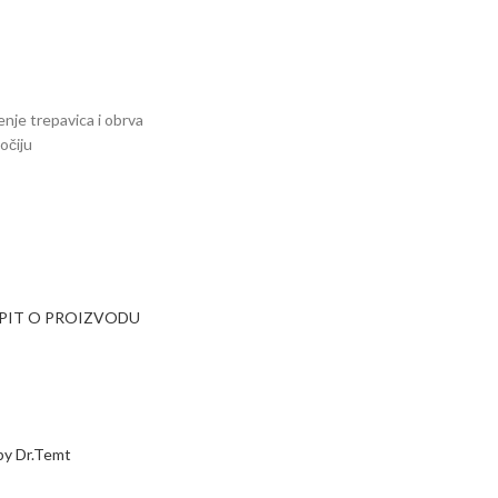
enje trepavica i obrva
očiju
UPIT O PROIZVODU
by Dr.Temt