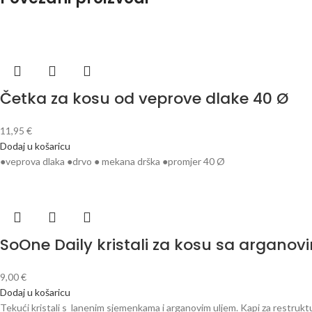
Četka za kosu od veprove dlake 40 Ø
11,95
€
Dodaj u košaricu
●veprova dlaka ●drvo ● mekana drška ●promjer 40 Ø
SoOne Daily kristali za kosu sa argano
9,00
€
Dodaj u košaricu
Tekući kristali s lanenim sjemenkama i arganovim uljem. Kapi za restrukt