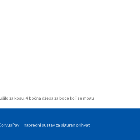
ušilo za kosu, 4 bočna džepa za boce koji se mogu
 CorvusPay – napredni sustav za siguran prihvat