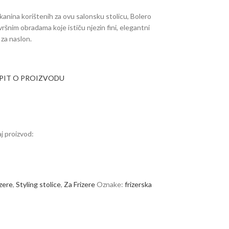
i tkanina korištenih za ovu salonsku stolicu, Bolero
ršnim obradama koje ističu njezin fini, elegantni
 za naslon.
UPIT O PROIZVODU
j proizvod:
izere
,
Styling stolice
,
Za Frizere
Oznake:
frizerska