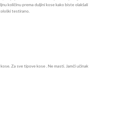
nu količinu prema duljini kose kako biste olakšali
loški testirano.
kose. Za sve tipove kose . Ne masti. Jamči učinak