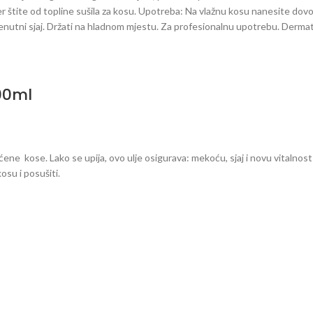
štite od topline sušila za kosu. Upotreba: Na vlažnu kosu nanesite dovolj
enutni sjaj.
Držati na hladnom mjestu.
Za profesionalnu upotrebu. Dermato
100ml
 kose. Lako se upija, ovo ulje osigurava: mekoću, sjaj i novu vitalnost 
osu i posušiti.