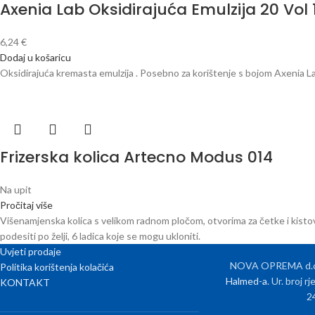
Axenia Lab Oksidirajuća Emulzija 20 Vol
6,24
€
Dodaj u košaricu
Oksidirajuća kremasta emulzija . Posebno za korištenje s bojom Axenia La
Frizerska kolica Artecno Modus 014
Na upit
Pročitaj više
Višenamjenska kolica s velikom radnom pločom, otvorima za četke i kistov
podesiti po želji, 6 ladica koje se mogu ukloniti.
Uvjeti prodaje
NOVA OPREMA d.o.o
Politika korištenja kolačića
Halmed-a
. Ur. broj 
KONTAKT
2