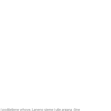
i podijeljene vrhove. Laneno sjeme i ulje argana čine