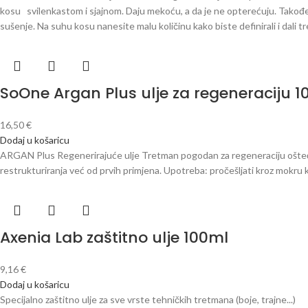
kosu svilenkastom i sjajnom. Daju mekoću, a da je ne opterećuju. Također 
sušenje. Na suhu kosu nanesite malu količinu kako biste definirali i dali tr
SoOne Argan Plus ulje za regeneraciju 
16,50
€
Dodaj u košaricu
ARGAN Plus Regenerirajuće ulje Tretman pogodan za regeneraciju oštećene
restrukturiranja već od prvih primjena. Upotreba: pročešljati kroz mokru k
Axenia Lab zaštitno ulje 100ml
9,16
€
Dodaj u košaricu
Specijalno zaštitno ulje za sve vrste tehničkih tretmana (boje, trajne...)