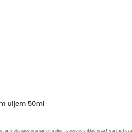
vim uljem 50ml
uriranje obogaćene arganovim uljem, posebno prikladne za tretiranu kosu 