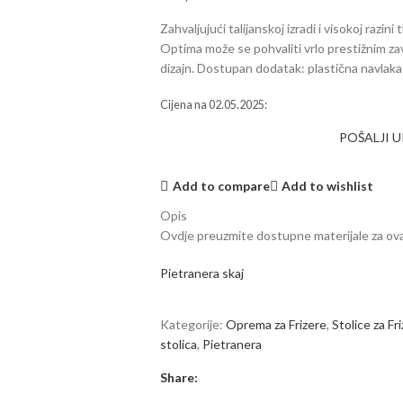
Zahvaljujući talijanskoj izradi i visokoj razin
Optima može se pohvaliti vrlo prestižnim zav
dizajn. Dostupan dodatak: plastična navlaka
Cijena na
02.05.2025
:
POŠALJI 
Add to compare
Add to wishlist
Opis
Ovdje preuzmite dostupne materijale za ova
Pietranera skaj
Kategorije:
Oprema za Frizere
,
Stolice za Fr
stolica
,
Pietranera
Share: