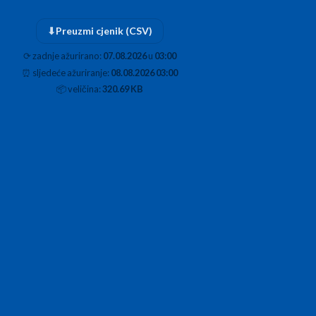
⬇
Preuzmi cjenik (CSV)
⟳
zadnje ažurirano:
07.08.2026
u
03:00
⏰
sljedeće ažuriranje:
08.08.2026 03:00
📦
veličina:
320.69 KB