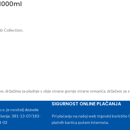
 1000ml
b Collection.
e, držačima za pladnje s obje strane gornje strane ormarića, držačem za s
SIGURNOST ONLINE PLAĆANJA
. je nositelj
dozvole
rješenja: 381-13-07/183-
Pri plaćanju na našoj web trgovini koristite
4-03
platnih kartica putem interneta.