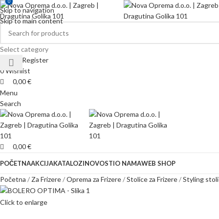
0
0
Skip to navigation
Skip to main content
Select category
Login / Register
0
Wishlist
0,00
€
Menu
Search
0,00
€
POČETNA
AKCIJA
KATALOZI
NOVOSTI
O NAMA
WEB SHOP
Početna
Za Frizere
Oprema za Frizere
Stolice za Frizere
Styling stol
Click to enlarge